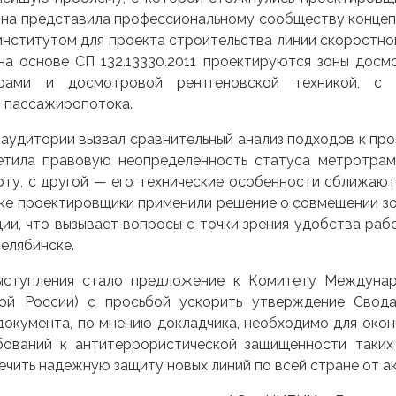
на представила профессиональному сообществу концеп
нститутом для проекта строительства линии скоростно
 на основе СП 132.13330.2011 проектируются зоны дос
орами и досмотровой рентгеновской техникой, с
 пассажиропотока.
аудитории вызвал сравнительный анализ подходов к про
етила правовую неопределенность статуса метротрамв
ту, с другой — его технические особенности сближают
ске проектировщики применили решение о совмещении з
ции, что вызывает вопросы с точки зрения удобства раб
Челябинске.
ыступления стало предложение к Комитету Междуна
й России) с просьбой ускорить утверждение Свода 
документа, по мнению докладчика, необходимо для око
бований к антитеррористической защищенности таких
ечить надежную защиту новых линий по всей стране от а