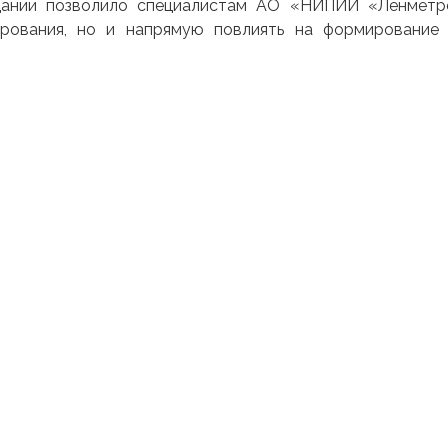
едании позволило специалистам АО «НИПИИ
«
Ленметр
рования, но и напрямую повлиять на формирование 