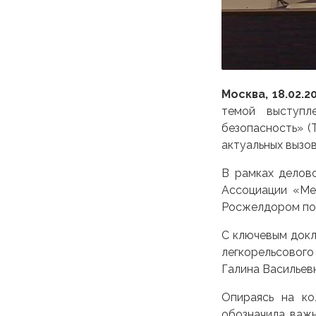
Москва
, 18.02.2
темой выступ
безопасность» (
актуальных вызо
В рамках делов
Ассоциации «Ме
Росжелдором по
С ключевым докл
легкорельсовог
Галина Васильев
Опираясь на ко
обозначила важ