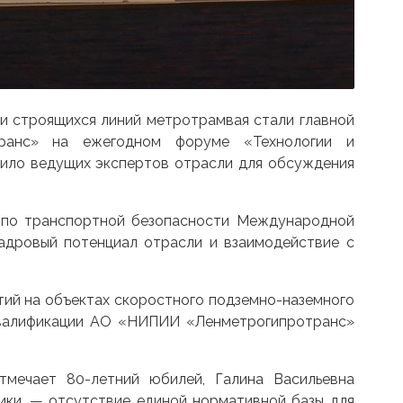
и строящихся линий метротрамвая стали главной
транс» на ежегодном форуме «Технологии и
нило ведущих экспертов отрасли для обсуждения
 по транспортной безопасности Международной
адровый потенциал отрасли и взаимодействие с
ий на объектах скоростного подземно-наземного
 квалификации АО «НИПИИ
«
Ленметрогипротранс»
тмечает 80-летний юбилей, Галина Васильевна
ки, — отсутствие единой нормативной базы для