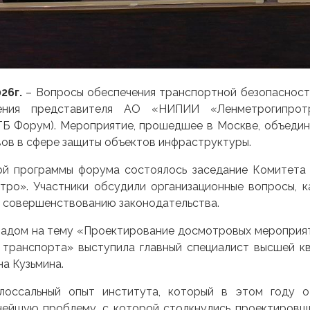
026г.
– Вопросы обеспечения транспортной безопасност
ления представителя АО «НИПИИ
«
Ленметрогипро
ТБ Форум). Мероприятие, прошедшее в Москве, объеди
вов в сфере защиты объектов инфраструктуры.
ой программы форума состоялось заседание Комитета
тро». Участники обсудили организационные вопросы, к
 совершенствованию законодательства.
адом на тему «Проектирование досмотровых мероприят
о транспорта» выступила главный специалист высшей
на Кузьмина.
лоссальный опыт института, который в этом году о
нейшую проблему, с которой столкнулись проектировщи