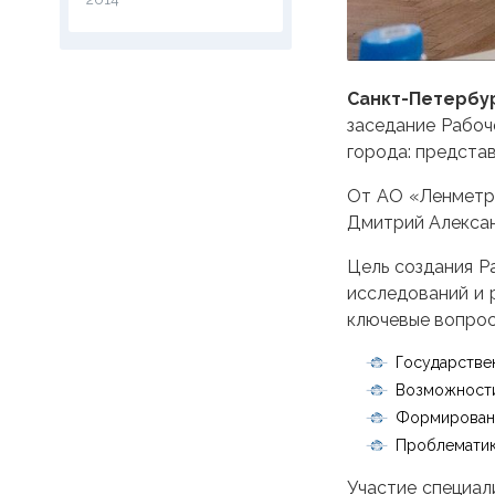
Санкт-Петербу
заседание Рабоч
города: представ
От АО «Ленметро
Дмитрий Алексан
Цель создания Р
исследований и 
ключевые вопрос
Государстве
Возможности
Формировани
Проблематик
Участие специал