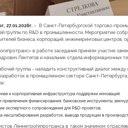
рг
, 27.01.2026г.
– В Санкт-Петербургской торгово-промы
ей группы по R&D в промышленности. Мероприятие собр
ителей бизнеса, корпораций, инжиниринговых центров, о
гипротранс» в работе заседания приняли участие заме
дрович Пентегов и начальник отдела информационных те
абочей группы - наладить конструктивный диалог между
разработок в промышленном секторе Санкт-Петербурга.
ы:
нная и корпоративная инфраструктура поддержки инноваций.
 привлечения финансирования: банковские инструменты, венчур
е экспертного сопровождения для R&D-проектов.
а масштабирования разработок, вывода продукции в производст
истов Ленметрогипротранса в таком значимом отрасле