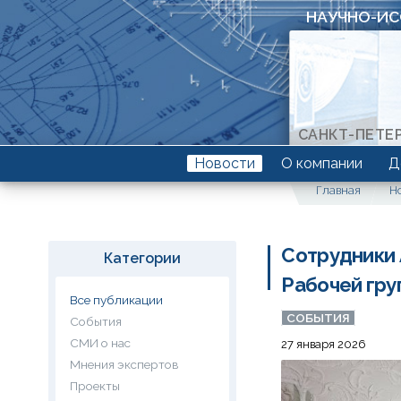
НАУЧНО-ИС
САНКТ-ПЕТЕ
Компетенции
Метрополитен в Санкт-Петербурге
История
Виды деятельности
Руководство
Новости
О компании
Д
Главная
Н
Сотрудники 
Категории
Рабочей гру
Все публикации
СОБЫТИЯ
События
СМИ о нас
27 января 2026
Мнения экспертов
Проекты